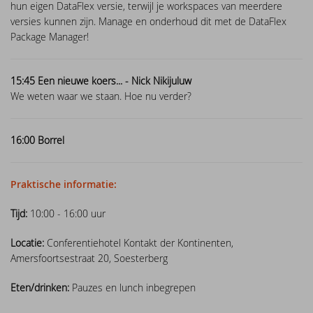
available for final testing - download now!
hun eigen DataFlex versie, terwijl je workspaces van meerdere
Synergy 2015
versies kunnen zijn. Manage en onderhoud dit met de DataFlex
New video lesson: WebForm in Windows
Package Manager!
applications using FlexTron
DAPCON 2015
15:45 Een nieuwe koers... - Nick Nikijuluw
New video lesson: Web Controls in
We weten waar we staan. Hoe nu verder?
Windows applications using FlexTron
DataFlex 2024 Release Candidate available
16:00 Borrel
for preview and testing
New video lessons added - Getting to
Praktische informatie:
know the Web Controls part 7
Tijd:
10:00 - 16:00 uur
DataFlex Reports 2024 Beta 2 posted for
Locatie:
Conferentiehotel Kontakt der Kontinenten,
download and testing
Amersfoortsestraat 20, Soesterberg
DataFlex 2024 Beta 2 released - create
Eten/drinken:
Pauzes en lunch inbegrepen
vector drawings from DataFlex code!