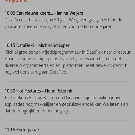
Programma
DataFlex 2025 Beta 2 delivers
10:00 Een nieuwe koers… - Janine Weijers
Drive-in support day
improvements to regular expressions,
Data Access bestaat bijna 50 jaar. We geven graag inzicht in de
automatic primary key fields, and
voorbereidingen die zijn getroffen voor de komende jaren.
DataFlex 2021 Migration Workshop Tilburg
Ulbe Stellema 1970 - 2025
Scanduc 2021
10:15 DataFlex? - Michiel Schipper
Michiel groeide van vrijetijdprogrammeur in DataFlex naar directeur
DataFlex 2025 Beta 1 introduces Automatic
Financial Services bij Topicus. Na veel jaren waarin hij met veel
Primary Key Fields, new cRegEx class, and
DataFlex 2021 Migration Workshop
more!
diverse programmeertalen en -platformen heeft gewerkt, denkt hij
nog wel eens terug aan DataFlex.
DataFlex 2021 Migration Workshop 2
New Horizons - What's Next For DataFlex?
Anniversary Event
10:30 Hot Features -
Henri Reterink
DataFlex 2025 Alpha 1 released -
Technieken als Drag & Drop en Dynamic Objects maken jouw
Download and test now!
applicaties nog makkelijker en gebruiksvriendelijker. We laten zien
DataFlex Launch Event 2021
dat de mogelijkheden oneindig zijn.
DataFlex 2024/24.0 and 2023/23.0 security
Dutch DataFlex meetup
update
11:15 Korte pauze
DISD 2020