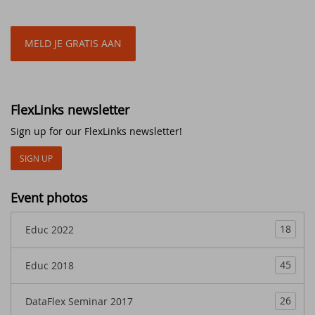
DataFlex Reports 2024 Beta 1 posted for
download and testing
DataFlex 2024 Beta 1 released - create
vector drawings from DataFlex code!
FlexLinks newsletter
A change in our software version naming
and update strategy
Sign up for our FlexLinks newsletter!
SIGN UP
Mastering Git in DataFlex: Streamlining
Code Management with Efficiency
Event photos
Elevate Your DataFlex Development with CI
Mastery
18
Educ 2022
New video lessons added - Getting to
45
Educ 2018
know the Web Controls part 6
26
DataFlex Seminar 2017
Synergy 2023 in Louisville: a success and a