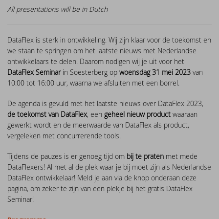
DataFlex Reports 2025 released -
All presentations will be in Dutch
download now!
Downloads
DataFlex Meetup in the United Kingdom!
Contact
DataFlex is sterk in ontwikkeling. Wij zijn klaar voor de toekomst en
DataFlex Reports 2025 Release Candidate
Current Products list
EDUC 2024
we staan te springen om het laatste nieuws met Nederlandse
available for final testing - download now!
ontwikkelaars te delen. Daarom nodigen wij je uit voor het
Forums
Discover DataFlex 2023 Livestream
DataFlex Seminar
in Soesterberg op
woensdag 31 mei 2023
van
DataFlex 2025: A Bold Leap into the Future
10:00 tot 16:00 uur, waarna we afsluiten met een borrel.
Synergy 2023
Introducing DataFlex.dev - The New Home
De agenda is gevuld met het laatste nieuws over DataFlex 2023,
of DataFlex
de toekomst van DataFlex
, een
geheel nieuw product
waaraan
Dutch DataFlex Seminar 2023
gewerkt wordt en de meerwaarde van DataFlex als product,
DataFlex 2025 is released - download now!
vergeleken met concurrerende tools.
SCANDUC 2023
Tijdens de pauzes is er genoeg tijd om
bij te praten
met mede
DataFlex 2025 Release Candidate now
DataFlexers! Al met al de plek waar je bij moet zijn als Nederlandse
available for final testing and previewing
DAPCON - Asia Pacific Region
DataFlex ontwikkelaar! M
eld je aan via de knop onderaan deze
of new features
pagina, om zeker te zijn van een plekje bij het gratis DataFlex
DataFlex Entwickler Tag - DET 2022
Seminar!
DataFlex Reports 2025 Beta release now
available for download and testing
EDUC 2022