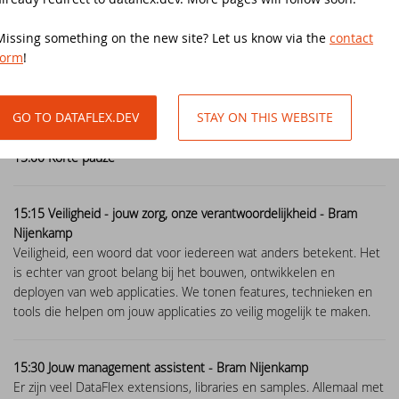
EDUC 2018
The office is closed on Ascension Day 2024
Missing something on the new site? Let us know via the
contact
14:30 Bouw webapps nog makkelijker - Henri Reterink
form
!
Nieuw in DataFlex 2023 is de Web Grid Layout. Een layout systeem
DataFlex Entwickler Tag - DET 2017
Read and write Excel files without the
waarmee je nog meer controle hebt over het plaatsen van
need of Microsoft Excel with the new
objecten. We demonstreren de nieuwe Web Grid Layout…
version of LibXL
DAPCON 2017
GO TO DATAFLEX.DEV
STAY ON THIS WEBSITE
DataFlex Reports 2024 is released -
DataFlex Seminar 2017
15:00 Korte pauze
download now!
Synergy 2017
15:15 Veiligheid - jouw zorg, onze verantwoordelijkheid - Bram
New video course - What's New in
DataFlex 2024
Nijenkamp
SCANDUC 2016
Veiligheid, een woord dat voor iedereen wat anders betekent. Het
is echter van groot belang bij het bouwen, ontwikkelen en
DataFlex 2024 is released - download now!
DAPCON 2016
deployen van web applicaties. We tonen features, technieken en
tools die helpen om jouw applicaties zo veilig mogelijk te maken.
Stability and security update available for
EDUC 2016
DataFlex 2023, 2022 and 2019
15:30 Jouw management assistent - Bram Nijenkamp
DISD 2016
DataFlex Reports 2024 Release Candidate
Er zijn veel DataFlex extensions, libraries en samples. Allemaal met